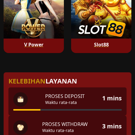
V Power
Slot88
KELEBIHAN
LAYANAN
PROSES DEPOSIT
1 mins
Waktu rata-rata
PROSES WITHDRAW
3 mins
Waktu rata-rata