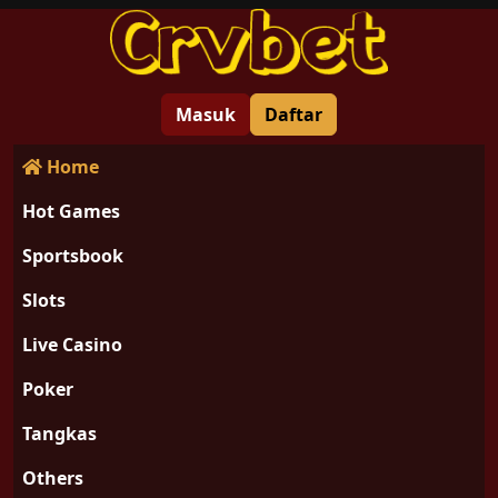
Masuk
Daftar
Home
Hot Games
Sportsbook
Slots
Live Casino
Poker
Tangkas
Others