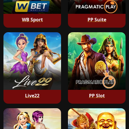
WB Sport
PP Suite
Live22
PP Slot