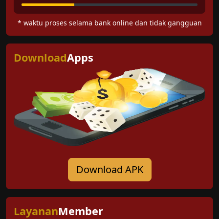
* waktu proses selama bank online dan tidak gangguan
Download
Apps
Download APK
Layanan
Member