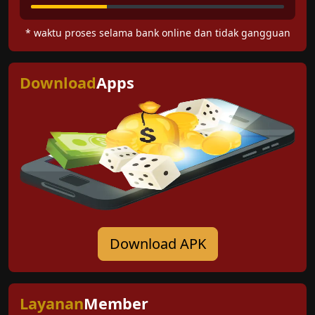
* waktu proses selama bank online dan tidak gangguan
Download
Apps
Download APK
Layanan
Member