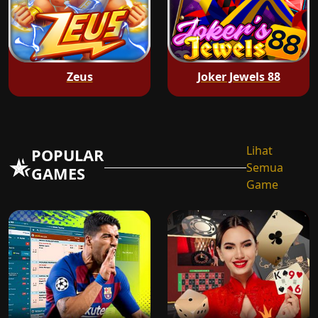
Zeus
Joker Jewels 88
Lihat
POPULAR
Semua
GAMES
Game