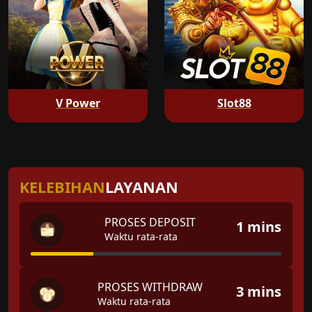
V Power
Slot88
KELEBIHAN
LAYANAN
PROSES DEPOSIT
1 mins
Waktu rata-rata
PROSES WITHDRAW
3 mins
Waktu rata-rata