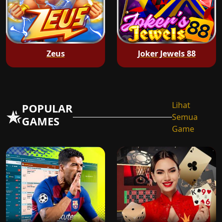
Zeus
Joker Jewels 88
Lihat
POPULAR
Semua
GAMES
Game