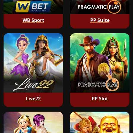
WB Sport
PP Suite
Live22
PP Slot