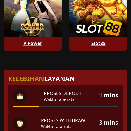
V Power
Slot88
KELEBIHAN
LAYANAN
PROSES DEPOSIT
1 mins
Waktu rata-rata
PROSES WITHDRAW
3 mins
Waktu rata-rata