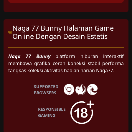
Naga 77 Bunny Halaman Game
Online Dengan Desain Estetis
Naga 77 Bunny
platform hiburan interaktif
membawa grafika cerah koneksi stabil performa
tangkas koleksi aktivitas hadiah harian Naga77.
SUPPORTED
BROWSERS
RESPONSIBLE
GAMING